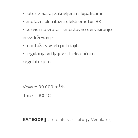
• rotor z nazaj zakrivljenimi lopaticami
• enofazni ali trifazni elektromotor B3
• servisirna vrata – enostavno servisiranje
in vzdrževanje
• montaža v vseh položajih
• regulacija vrtljajev s frekvenčnim
regulatorjem
V
= 30.000 m³/h
max
T
= 80 °C
max
KATEGORIJI:
Radialni ventilatorji
,
Ventilatorji