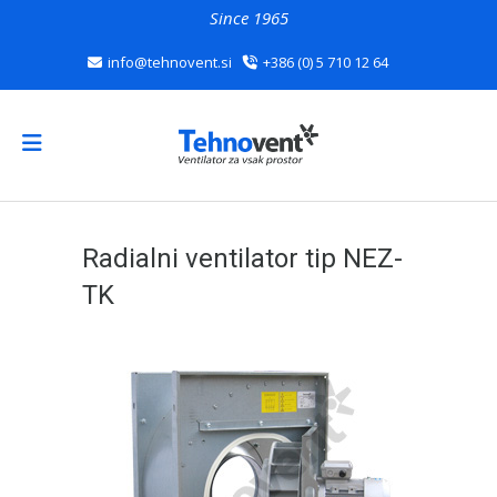
Since 1965
info@tehnovent.si
+386 (0) 5 710 12 64
Radialni ventilator tip NEZ-
TK