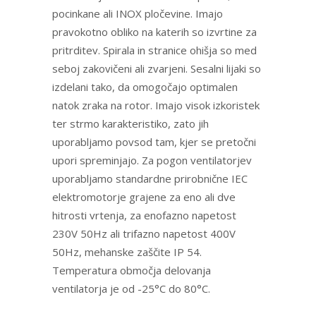
pocinkane ali INOX pločevine. Imajo
pravokotno obliko na katerih so izvrtine za
pritrditev. Spirala in stranice ohišja so med
seboj zakovičeni ali zvarjeni. Sesalni lijaki so
izdelani tako, da omogočajo optimalen
natok zraka na rotor. Imajo visok izkoristek
ter strmo karakteristiko, zato jih
uporabljamo povsod tam, kjer se pretočni
upori spreminjajo. Za pogon ventilatorjev
uporabljamo standardne prirobnične IEC
elektromotorje grajene za eno ali dve
hitrosti vrtenja, za enofazno napetost
230V 50Hz ali trifazno napetost 400V
50Hz, mehanske zaščite IP 54.
Temperatura območja delovanja
ventilatorja je od -25°C do 80°C.