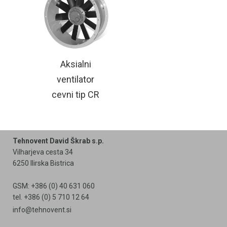
Aksialni
ventilator
cevni tip CR
Tehnovent David Škrab s.p.
Vilharjeva cesta 34
6250 Ilirska Bistrica
GSM: +386 (0) 40 631 060
tel. +386 (0) 5 710 12 64
info@tehnovent.si