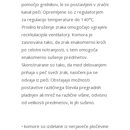
pomočjo grelnikov, ki so postavljeni v zračni
kanal peči. Opremljene so z regulatorjem
za regulacijo temperature do 140°C.
Prisilno kroženje zraka omogočajo vgrajeni
recirkulacijski ventilatorji. Komora je
zasnovana tako, da zrak enakomerno kroži
po celotni notranjosti, s tem omogoča
enakomerno sušenje predmetov.
Skonstruirane so tako, da med delovanjem
prihaja v peč sveži zrak, nasičeni pa se
odvaja iz peči. Obstajajo možnosti
postavitve različnega števila pregradnih
pladnjev ali mrež na različne višine, odvisno
od velikosti predmetov, ki jih sušimo.
• komore so izdelane iz nerjaveče pločevine