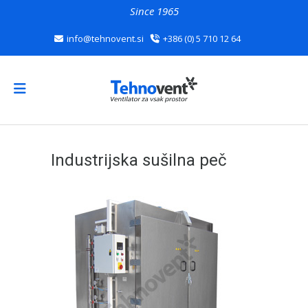
Since 1965
info@tehnovent.si
+386 (0) 5 710 12 64
Industrijska sušilna peč