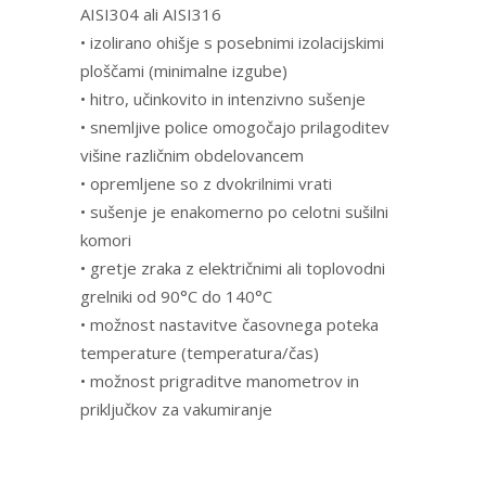
AISI304 ali AISI316
• izolirano ohišje s posebnimi izolacijskimi
ploščami (minimalne izgube)
• hitro, učinkovito in intenzivno sušenje
• snemljive police omogočajo prilagoditev
višine različnim obdelovancem
• opremljene so z dvokrilnimi vrati
• sušenje je enakomerno po celotni sušilni
komori
• gretje zraka z električnimi ali toplovodni
grelniki od 90°C do 140°C
• možnost nastavitve časovnega poteka
temperature (temperatura/čas)
• možnost prigraditve manometrov in
priključkov za vakumiranje