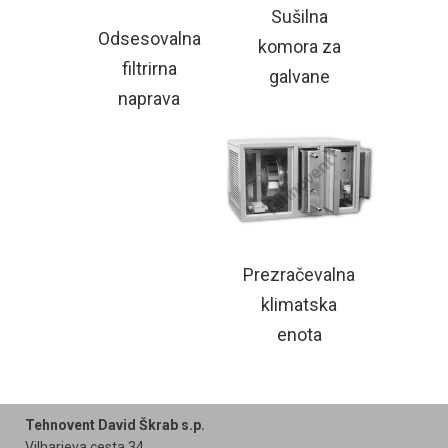
Sušilna
Odsesovalna
komora za
filtrirna
galvane
naprava
Prezračevalna
klimatska
enota
Tehnovent David Škrab s.p.
Vilharjeva cesta 34