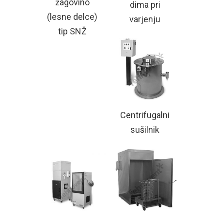
žagovino
dima pri
(lesne delce)
varjenju
tip SNŽ
Centrifugalni
sušilnik