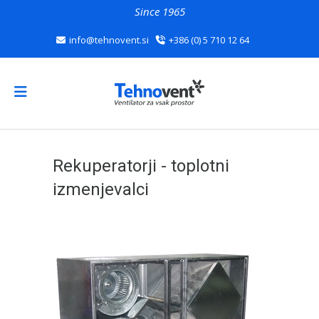
Since 1965
info@tehnovent.si
+386 (0) 5 710 12 64
Rekuperatorji - toplotni
izmenjevalci