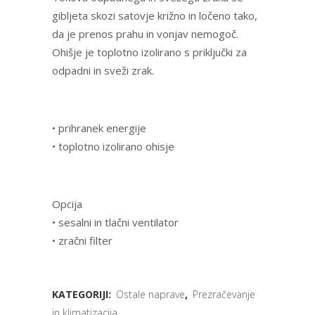
gibljeta skozi satovje križno in ločeno tako,
da je prenos prahu in vonjav nemogoč.
Ohišje je toplotno izolirano s priključki za
odpadni in sveži zrak.
• prihranek energije
• toplotno izolirano ohisje
Opcija
• sesalni in tlačni ventilator
• zračni filter
KATEGORIJI:
Ostale naprave
,
Prezračevanje
in klimatizacija