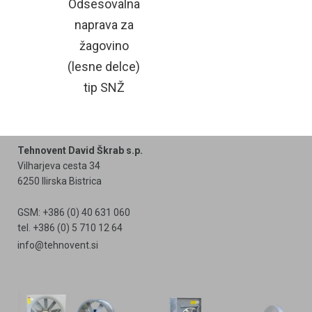
Odsesovalna
naprava za
žagovino
(lesne delce)
tip SNŽ
Tehnovent David Škrab s.p.
Vilharjeva cesta 34
6250 Ilirska Bistrica
GSM: +386 (0) 40 631 060
tel. +386 (0) 5 710 12 64
info@tehnovent.si