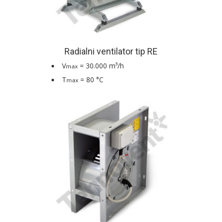
Radialni ventilator tip RE
V
= 30.000 m³/h
max
T
= 80 °C
max