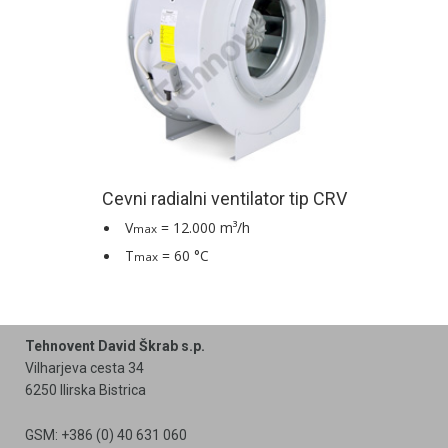
Cevni radialni ventilator tip CRV
V
= 12.000 m³/h
max
T
= 60 °C
max
Tehnovent David Škrab s.p.
Vilharjeva cesta 34
6250 Ilirska Bistrica
GSM: +386 (0) 40 631 060