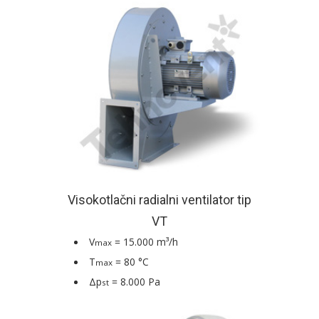
Visokotlačni radialni ventilator tip
VT
V
= 15.000 m³/h
max
T
= 80 °C
max
Δp
= 8.000 Pa
st