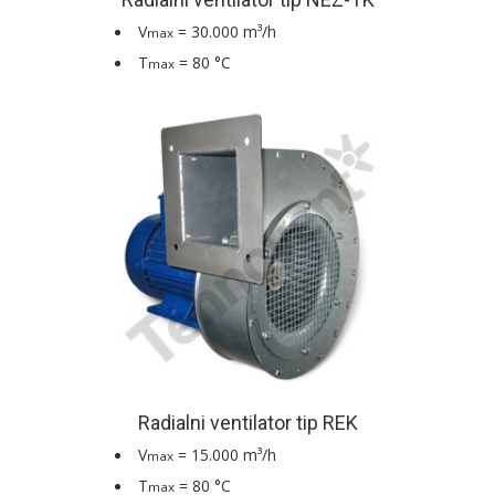
V
= 30.000 m³/h
max
T
= 80 °C
max
Radialni ventilator tip REK
V
= 15.000 m³/h
max
T
= 80 °C
max