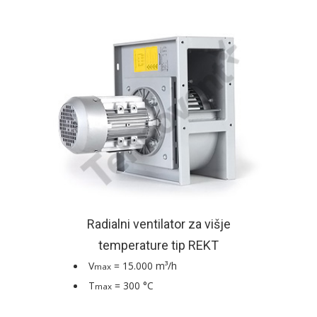
Radialni ventilator za višje
temperature tip REKT
V
= 15.000 m³/h
max
T
= 300 °C
max