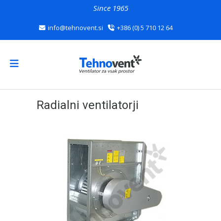
Since 1965
info@tehnovent.si
+386 (0) 5 710 12 64
Radialni ventilatorji