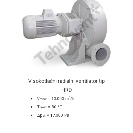
Visokotlačni radialni ventilator tip
HRD
V
= 10.000 m³/h
max
T
= 80 °C
max
Δp
= 17.000 Pa
st