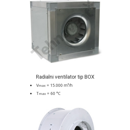
Radialni ventilator tip BOX
V
= 15.000 m³/h
max
T
= 60 °C
max