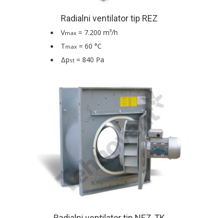
Radialni ventilator tip REZ
V
= 7.200 m³/h
max
T
= 60 °C
max
Δp
= 840 Pa
st
Radialni ventilator tip NEZ-TK