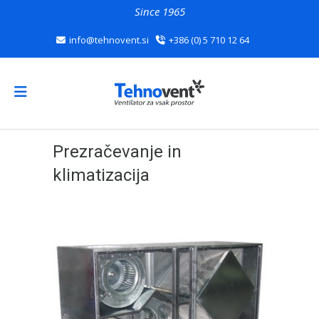
Since 1965
info@tehnovent.si
+386 (0) 5 710 12 64
Prezračevanje in
klimatizacija