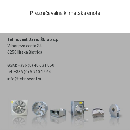
Prezračevalna klimatska enota
Tehnovent David Škrab s.p.
Vilharjeva cesta 34
6250 Ilirska Bistrica
GSM: +386 (0) 40 631 060
tel. +386 (0) 5 710 12 64
info@tehnovent.si